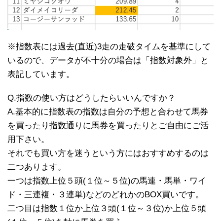
※指数表には過去(直近)3走の走破タイムを基準にして
いるので、データが不十分の場合は「指数対象外」と
表記しています。
Q.指数の使い方はどうしたらいいんですか？
A.基本的に指数表の指数は自分の予想と合わせて馬券
を買ったり指数通りに馬券を買ったりとご自由にご活
用下さい。
それでも買い方を迷うという方にはおすすめするのは
二つあります。
一つは指数上位５頭(１位～５位)の馬連・馬単・ワイ
ド・三連複・３連単)などのどれかのBOX買いです。
二つ目は指数１位か上位３頭(１位～３位)か上位５頭