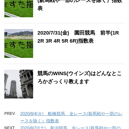
(新馬戦や一部のレースを除く）指数
表
2020/7/31(金) 園田競馬 前半(1R
2R 3R 4R 5R 6R)指数表
競馬のWINS(ウインズ)はどんなとこ
ろかざっくり教えます
PREV
2020/8/4(火) 船橋競馬 全レース(新馬戦や一部のレ
ースを除く）指数表
NEXT
2020/8/22(土) 新潟競馬 全レース(新馬戦や一部の