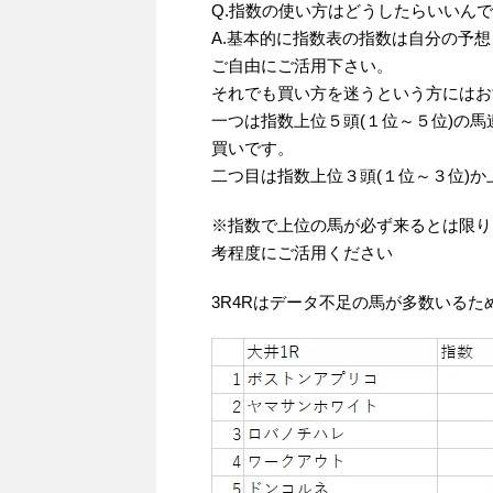
Q.指数の使い方はどうしたらいいん
A.基本的に指数表の指数は自分の予
ご自由にご活用下さい。
それでも買い方を迷うという方にはお
一つは指数上位５頭(１位～５位)の
買いです。
二つ目は指数上位３頭(１位～３位)か
※指数で上位の馬が必ず来るとは限り
考程度にご活用ください
3R4Rはデータ不足の馬が多数いるた