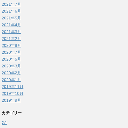
2021年7月
2021年6月
2021年5月
2021年4月
2021年3月
2021年2月
2020年8月
2020年7月
2020年5月
2020年3月
2020年2月
2020年1月
2019年11月
2019年10月
2019年9月
カテゴリー
G1