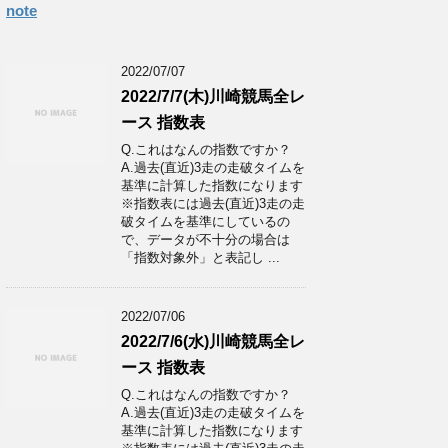
note
2022/07/07
2022/7/7(木)川崎競馬全レ
ース 指数表
Q.これはなんの指数ですか？
A.過去(直近)3走の走破タイムを
基準に計算した指数になります
※指数表には過去(直近)3走の走
破タイムを基準にしているの
で、データが不十分の場合は
「指数対象外」と表記し ...
2022/07/06
2022/7/6(水)川崎競馬全レ
ース 指数表
Q.これはなんの指数ですか？
A.過去(直近)3走の走破タイムを
基準に計算した指数になります