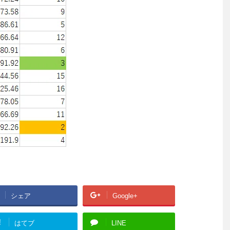
シェア
Google+
!
はてブ
LINE