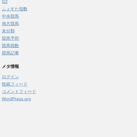
G2
ふぇすた指数
中央競馬
地方競馬
未分類
競馬予想
競馬指数
競馬記事
メタ情報
ログイン
投稿フィード
コメントフィード
WordPress.org