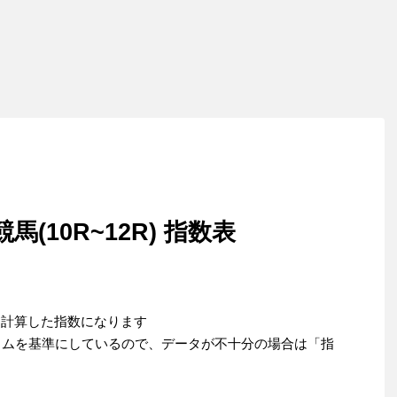
京競馬(10R~12R) 指数表
準に計算した指数になります
タイムを基準にしているので、データが不十分の場合は「指