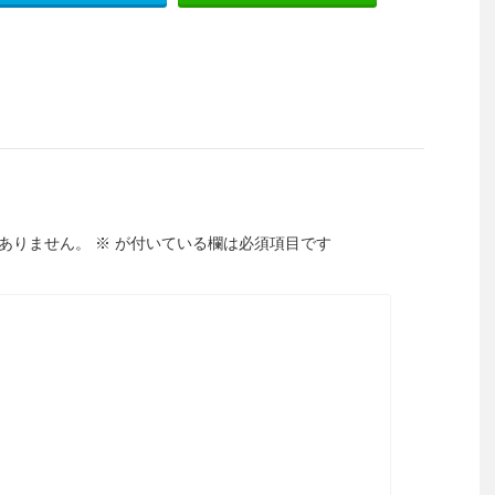
ありません。
※
が付いている欄は必須項目です