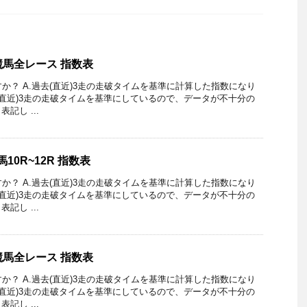
園田競馬全レース 指数表
か？ A.過去(直近)3走の走破タイムを基準に計算した指数になり
(直近)3走の走破タイムを基準にしているので、データが不十分の
記し ...
競馬10R~12R 指数表
か？ A.過去(直近)3走の走破タイムを基準に計算した指数になり
(直近)3走の走破タイムを基準にしているので、データが不十分の
記し ...
姫路競馬全レース 指数表
か？ A.過去(直近)3走の走破タイムを基準に計算した指数になり
(直近)3走の走破タイムを基準にしているので、データが不十分の
記し ...