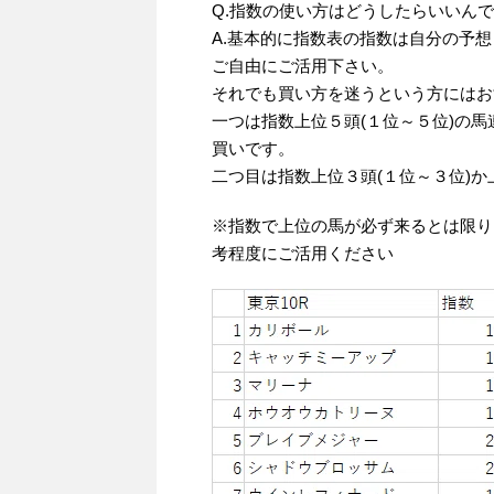
Q.指数の使い方はどうしたらいいん
A.基本的に指数表の指数は自分の予
ご自由にご活用下さい。
それでも買い方を迷うという方にはお
一つは指数上位５頭(１位～５位)の
買いです。
二つ目は指数上位３頭(１位～３位)か
※指数で上位の馬が必ず来るとは限り
考程度にご活用ください