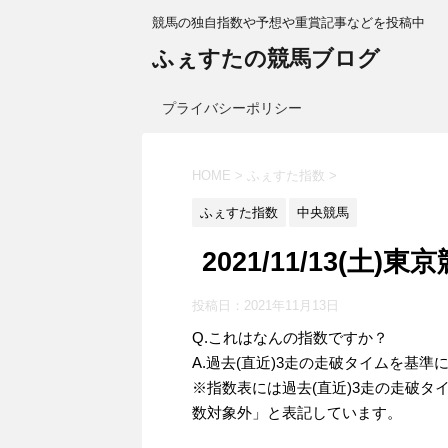
競馬の独自指数や予想や重賞記事などを投稿中
ふぇすたの競馬ブログ
プライバシーポリシー
HOME
>
ふぇすた指数
>
ふぇすた指数
中央競馬
2021/11/13(土)東
投稿日：
2021年11月13日
Q.これはなんの指数ですか？
A.過去(直近)3走の走破タイムを基
※指数表には過去(直近)3走の走破
数対象外」と表記しています。