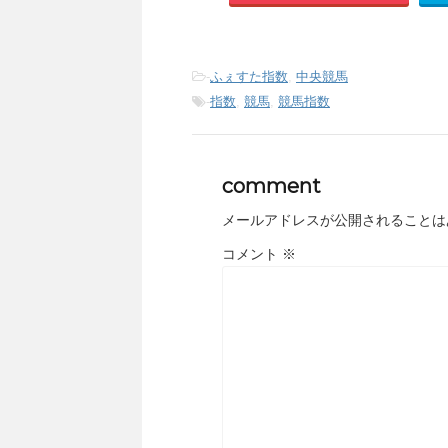
-
ふぇすた指数
,
中央競馬
-
指数
,
競馬
,
競馬指数
comment
メールアドレスが公開されることは
コメント
※