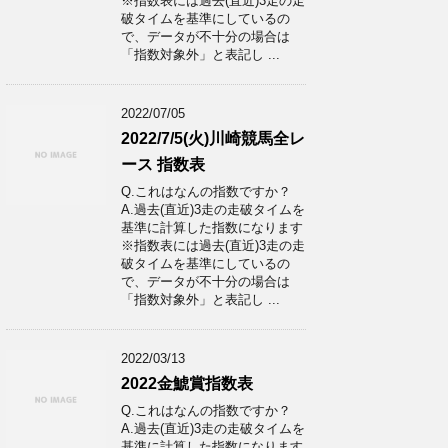
※指数表には過去(直近)3走の走
破タイムを基準にしているの
で、データが不十分の場合は
「指数対象外」と表記し ...
2022/07/05
2022/7/5(火)川崎競馬全レ
ース 指数表
Q.これはなんの指数ですか？
A.過去(直近)3走の走破タイムを
基準に計算した指数になります
※指数表には過去(直近)3走の走
破タイムを基準にしているの
で、データが不十分の場合は
「指数対象外」と表記し ...
2022/03/13
2022金鯱賞指数表
Q.これはなんの指数ですか？
A.過去(直近)3走の走破タイムを
基準に計算した指数になります