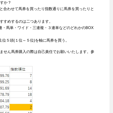
ですか？
想と合わせて馬券を買ったり指数通りに馬券を買ったりと
すすめするのは二つあります。
馬連・馬単・ワイド・三連複・３連単などのどれかのBOX
上位５頭(１位～５位)を軸に馬券を買う。
ません馬券購入の際は自己責任でお願いいたします。参