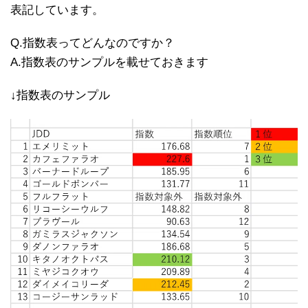
表記しています。
Q.指数表ってどんなのですか？
A.指数表のサンプルを載せておきます
↓指数表のサンプル