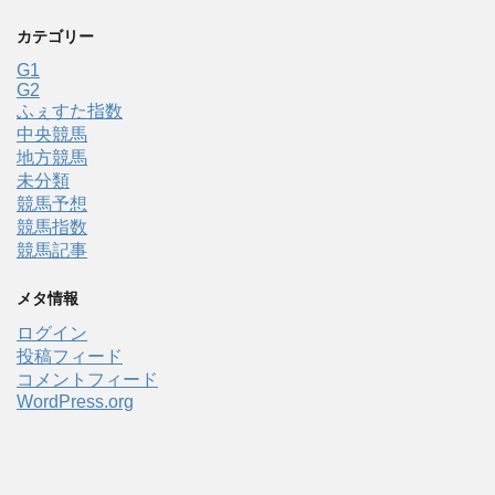
カテゴリー
G1
G2
ふぇすた指数
中央競馬
地方競馬
未分類
競馬予想
競馬指数
競馬記事
メタ情報
ログイン
投稿フィード
コメントフィード
WordPress.org