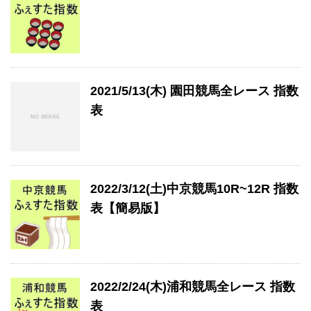
2021/5/13(木) 園田競馬全レース 指数
表
2022/3/12(土)中京競馬10R~12R 指数
表【簡易版】
2022/2/24(木)浦和競馬全レース 指数
表