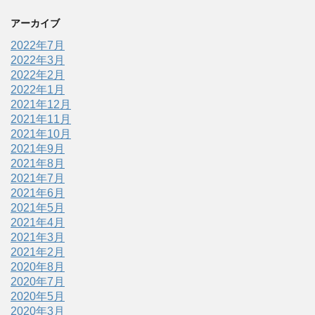
アーカイブ
2022年7月
2022年3月
2022年2月
2022年1月
2021年12月
2021年11月
2021年10月
2021年9月
2021年8月
2021年7月
2021年6月
2021年5月
2021年4月
2021年3月
2021年2月
2020年8月
2020年7月
2020年5月
2020年3月