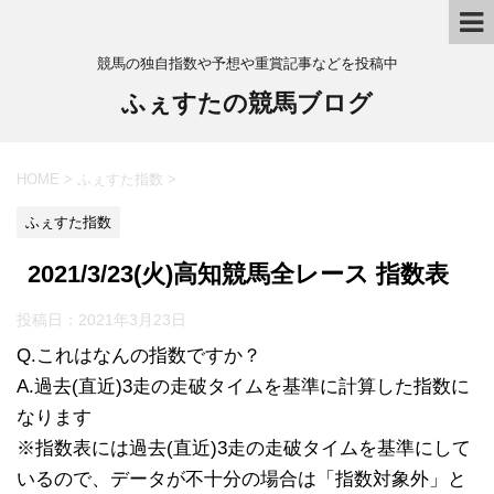
競馬の独自指数や予想や重賞記事などを投稿中
ふぇすたの競馬ブログ
HOME
>
ふぇすた指数
>
ふぇすた指数
2021/3/23(火)高知競馬全レース 指数表
投稿日：
2021年3月23日
Q.これはなんの指数ですか？
A.過去(直近)3走の走破タイムを基準に計算した指数に
なります
※指数表には過去(直近)3走の走破タイムを基準にして
いるので、データが不十分の場合は「指数対象外」と