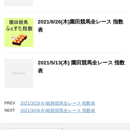
2021/8/26(木)園田競馬全レース 指数
表
2021/5/13(木) 園田競馬全レース 指数
表
PREV
2021/3/23(火)姫路競馬全レース 指数表
NEXT
2021/3/24(水)姫路競馬全レース 指数表