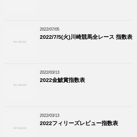
2022/07/05
2022/7/5(火)川崎競馬全レース 指数表
2022/03/13
2022金鯱賞指数表
2022/03/13
2022フィリーズレビュー指数表