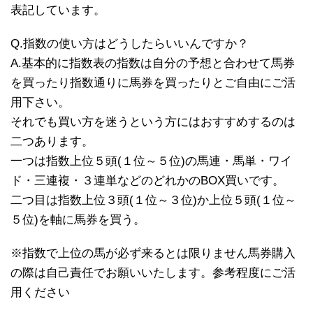
表記しています。
Q.指数の使い方はどうしたらいいんですか？
A.基本的に指数表の指数は自分の予想と合わせて馬券
を買ったり指数通りに馬券を買ったりとご自由にご活
用下さい。
それでも買い方を迷うという方にはおすすめするのは
二つあります。
一つは指数上位５頭(１位～５位)の馬連・馬単・ワイ
ド・三連複・３連単などのどれかのBOX買いです。
二つ目は指数上位３頭(１位～３位)か上位５頭(１位～
５位)を軸に馬券を買う。
※指数で上位の馬が必ず来るとは限りません馬券購入
の際は自己責任でお願いいたします。参考程度にご活
用ください