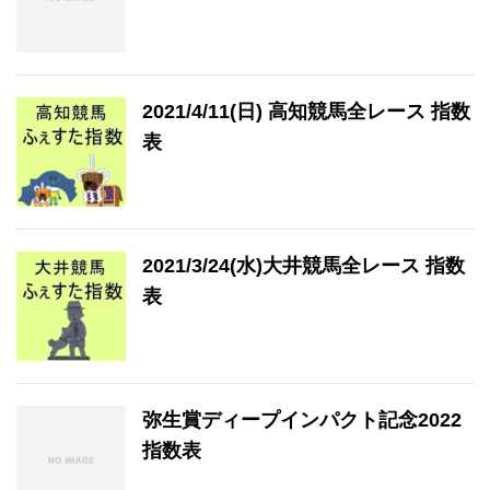
2021/4/11(日) 高知競馬全レース 指数
表
2021/3/24(水)大井競馬全レース 指数
表
弥生賞ディープインパクト記念2022
指数表