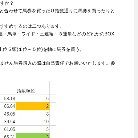
ですか？
想と合わせて馬券を買ったり指数通りに馬券を買ったりと
すすめするのは二つあります。
馬連・馬単・ワイド・三連複・３連単などのどれかのBOX
上位５頭(１位～５位)を軸に馬券を買う。
ません馬券購入の際は自己責任でお願いいたします。参