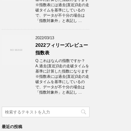
※指数表には過去(直近)3走の走
破タイムを基準にしているの
で、データが不十分の場合は
「指数対象外」と表記し ...
2022/03/13
2022フィリーズレビュー
指数表
Q.これはなんの指数ですか？
A.過去(直近)3走の走破タイムを
基準に計算した指数になります
※指数表には過去(直近)3走の走
破タイムを基準にしているの
で、データが不十分の場合は
「指数対象外」と表記し ...
最近の投稿