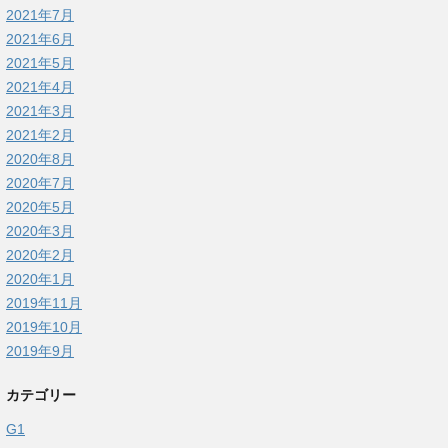
2021年7月
2021年6月
2021年5月
2021年4月
2021年3月
2021年2月
2020年8月
2020年7月
2020年5月
2020年3月
2020年2月
2020年1月
2019年11月
2019年10月
2019年9月
カテゴリー
G1