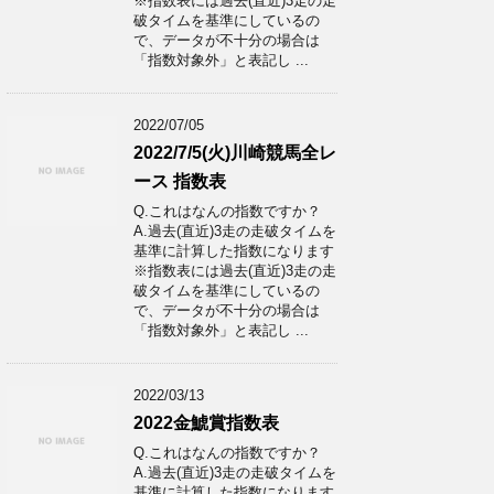
※指数表には過去(直近)3走の走
破タイムを基準にしているの
で、データが不十分の場合は
「指数対象外」と表記し ...
2022/07/05
2022/7/5(火)川崎競馬全レ
ース 指数表
Q.これはなんの指数ですか？
A.過去(直近)3走の走破タイムを
基準に計算した指数になります
※指数表には過去(直近)3走の走
破タイムを基準にしているの
で、データが不十分の場合は
「指数対象外」と表記し ...
2022/03/13
2022金鯱賞指数表
Q.これはなんの指数ですか？
A.過去(直近)3走の走破タイムを
基準に計算した指数になります