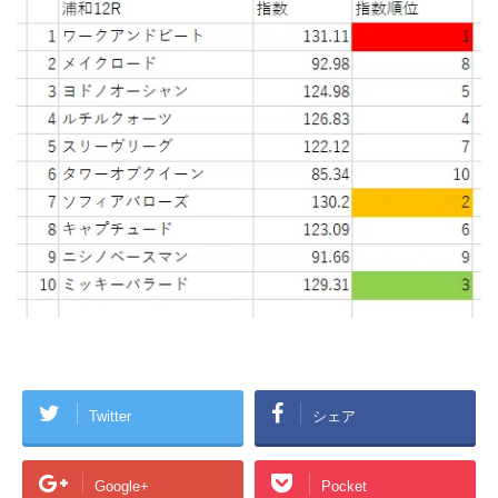
Twitter
シェア
Google+
Pocket