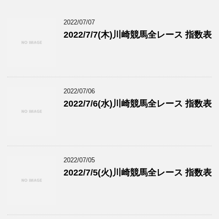
2022/07/07
2022/7/7(木)川崎競馬全レース 指数表
2022/07/06
2022/7/6(水)川崎競馬全レース 指数表
2022/07/05
2022/7/5(火)川崎競馬全レース 指数表