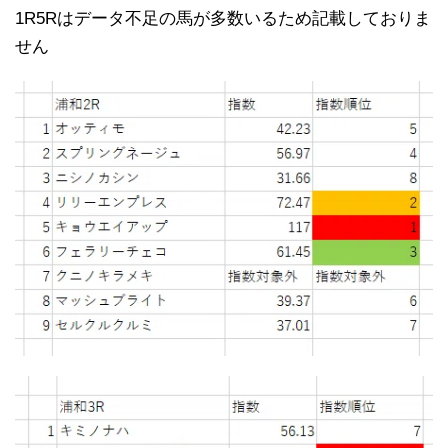
1R5Rはデータ不足の馬が多数いるため記載しておりま
せん