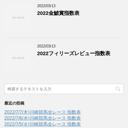
2022/03/13
2022金鯱賞指数表
2022/03/13
2022フィリーズレビュー指数表
最近の投稿
2022/7/7(木)川崎競馬全レース 指数表
2022/7/6(水)川崎競馬全レース 指数表
2022/7/5(火)川崎競馬全レース 指数表