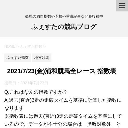
競馬の独自指数や予想や重賞記事などを投稿中
ふぇすたの競馬ブログ
HOME
>
ふぇすた指数
>
ふぇすた指数
地方競馬
2021/7/23(金)浦和競馬全レース 指数表
投稿日：
2021年7月23日
Q.これはなんの指数ですか？
A.過去(直近)3走の走破タイムを基準に計算した指数に
なります
※指数表には過去(直近)3走の走破タイムを基準にして
いるので、データが不十分の場合は「指数対象外」と