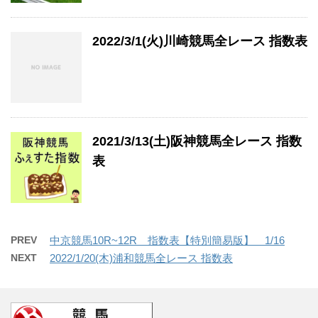
2022/3/1(火)川崎競馬全レース 指数表
2021/3/13(土)阪神競馬全レース 指数
表
PREV
中京競馬10R~12R 指数表【特別簡易版】 1/16
NEXT
2022/1/20(木)浦和競馬全レース 指数表