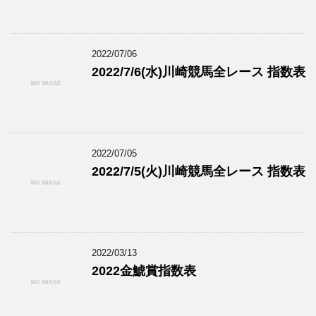
2022/07/06
2022/7/6(水)川崎競馬全レース 指数表
2022/07/05
2022/7/5(火)川崎競馬全レース 指数表
2022/03/13
2022金鯱賞指数表