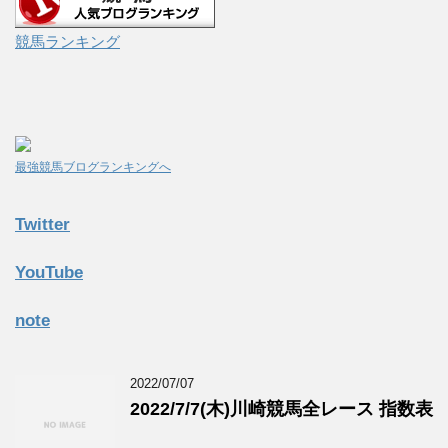
競馬ランキング
最強競馬ブログランキングへ
Twitter
YouTube
note
2022/07/07
2022/7/7(木)川崎競馬全レース 指数表