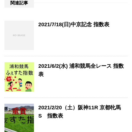
関連記事
2021/7/18(日)中京記念 指数表
2021/6/2(水) 浦和競馬全レース 指数
表
2021/2/20（土）阪神11R 京都牝馬
S 指数表