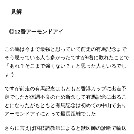
見解
◎12番アーモンドアイ
この馬は今まで最強と思っていて前走の有馬記念まで
そう思っている人も多かったですが9着に敗れたことで
「あれ？そこまで強くない？」と思った人もいるでし
ょう
ですが前走の有馬記念はもともと香港カップに出走予
定でしたが体調不良のため断念して有馬記念に出るこ
とになったがもともと有馬記念は初めての中山であり
アーモンドアイにとって最長距離でした
さらに言えば国枝調教師によると獣医師の診断で輸送