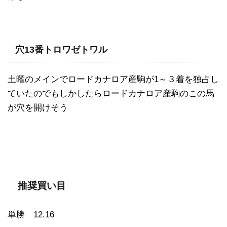
穴13番トロワゼトワル
土曜のメインでロードカナロア産駒が1～３着を独占し
ていたのでもしかしたらロードカナロア産駒のこの馬
が穴を開けそう
推奨買い目
単勝 12.16