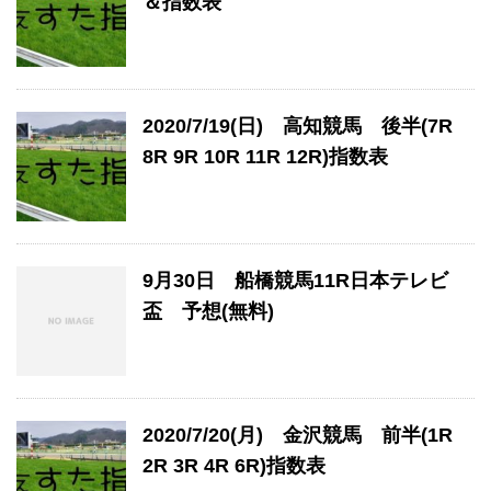
＆指数表
2020/7/19(日) 高知競馬 後半(7R
8R 9R 10R 11R 12R)指数表
9月30日 船橋競馬11R日本テレビ
盃 予想(無料)
2020/7/20(月) 金沢競馬 前半(1R
2R 3R 4R 6R)指数表