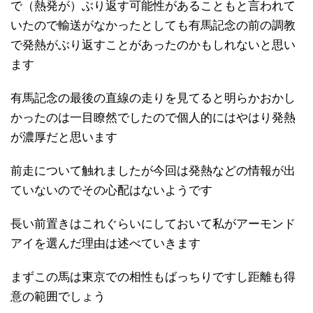
で（熱発が）ぶり返す可能性があることもと言われて
いたので輸送がなかったとしても有馬記念の前の調教
で発熱がぶり返すことがあったのかもしれないと思い
ます
有馬記念の最後の直線の走りを見てると明らかおかし
かったのは一目瞭然でしたので個人的にはやはり発熱
が濃厚だと思います
前走について触れましたが今回は発熱などの情報が出
ていないのでその心配はないようです
長い前置きはこれぐらいにしておいて私がアーモンド
アイを選んだ理由は述べていきます
まずこの馬は東京での相性もばっちりですし距離も得
意の範囲でしょう