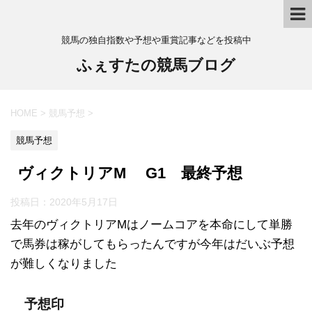
競馬の独自指数や予想や重賞記事などを投稿中
ふぇすたの競馬ブログ
HOME
>
競馬予想
>
競馬予想
ヴィクトリアM G1 最終予想
投稿日：
2020年5月17日
去年のヴィクトリアMはノームコアを本命にして単勝
で馬券は稼がしてもらったんですが今年はだいぶ予想
が難しくなりました
予想印