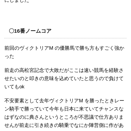
にしました
〇16番ノームコア
前回のヴィクトリアM の優勝馬で勝ち方もすごく強か
った
前走の高松宮記念で大敗だがここは速い競馬を経験さ
せたいのと叩きの意味を込めていたと思うので負けて
いてもok
不安要素として去年ヴィクトリアM を勝ったときレー
ン騎手で勝っていて今年も日本に来ていてチャンスな
はずなのに典さんというところが不思議で仕方ありま
せんが前走に引き続きの騎乗でなにか陣営側に作があ