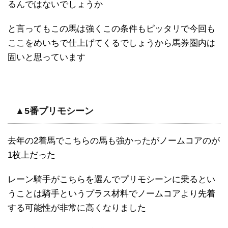
るんではないでしょうか
と言ってもこの馬は強くこの条件もピッタリで今回も
ここをめいちで仕上げてくるでしょうから馬券圏内は
固いと思っています
▲5番プリモシーン
去年の2着馬でこちらの馬も強かったがノームコアのが
1枚上だった
レーン騎手がこちらを選んでプリモシーンに乗るとい
うことは騎手というプラス材料でノームコアより先着
する可能性が非常に高くなりました