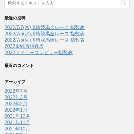
最近の投稿
2022/7/7(木)川崎競馬全レース 指数表
2022/7/6(水)川崎競馬全レース 指数表
2022/7/5(火)川崎競馬全レース 指数表
2022金鯱賞指数表
2022フィリーズレビュー指数表
最近のコメント
アーカイブ
2022年7月
2022年3月
2022年2月
2022年1月
2021年12月
2021年11月
2021年10月