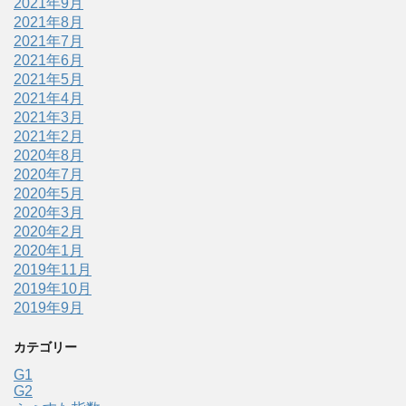
2021年9月
2021年8月
2021年7月
2021年6月
2021年5月
2021年4月
2021年3月
2021年2月
2020年8月
2020年7月
2020年5月
2020年3月
2020年2月
2020年1月
2019年11月
2019年10月
2019年9月
カテゴリー
G1
G2