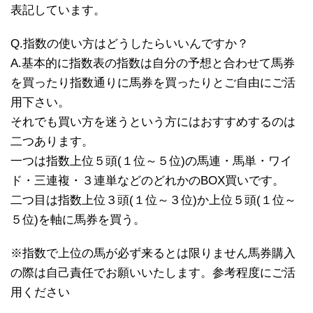
表記しています。
Q.指数の使い方はどうしたらいいんですか？
A.基本的に指数表の指数は自分の予想と合わせて馬券
を買ったり指数通りに馬券を買ったりとご自由にご活
用下さい。
それでも買い方を迷うという方にはおすすめするのは
二つあります。
一つは指数上位５頭(１位～５位)の馬連・馬単・ワイ
ド・三連複・３連単などのどれかのBOX買いです。
二つ目は指数上位３頭(１位～３位)か上位５頭(１位～
５位)を軸に馬券を買う。
※指数で上位の馬が必ず来るとは限りません馬券購入
の際は自己責任でお願いいたします。参考程度にご活
用ください