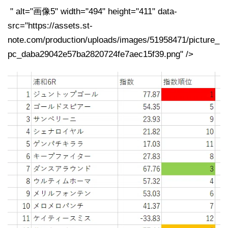
" alt="画像5" width="494" height="411" data-
src="https://assets.st-
note.com/production/uploads/images/51958471/picture_
pc_daba29042e57ba2820724fe7aec15f39.png" />