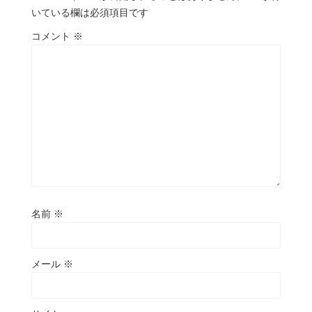
いている欄は必須項目です
コメント
※
名前
※
メール
※