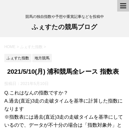
競馬の独自指数や予想や重賞記事などを投稿中
ふぇすたの競馬ブログ
HOME
>
ふぇすた指数
>
ふぇすた指数
地方競馬
2021/5/10(月) 浦和競馬全レース 指数表
投稿日：
2021年5月10日
Q.これはなんの指数ですか？
A.過去(直近)3走の走破タイムを基準に計算した指数に
なります
※指数表には過去(直近)3走の走破タイムを基準にして
いるので、データが不十分の場合は「指数対象外」と