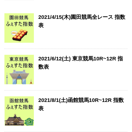
2021/4/15(木)園田競馬全レース 指数
表
2021/6/12(土) 東京競馬10R~12R 指
数表
2021/8/1(土)函館競馬10R~12R 指数
表