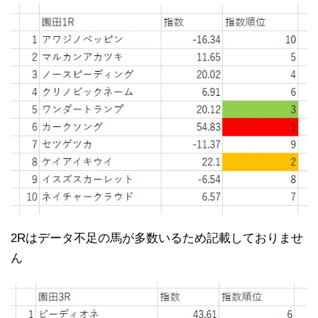
2Rはデータ不足の馬が多数いるため記載しておりませ
ん