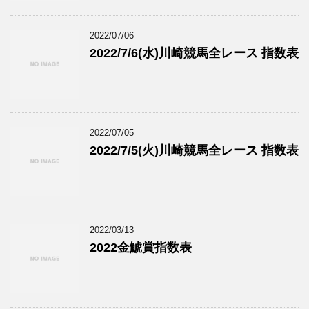
2022/07/06
2022/7/6(水)川崎競馬全レース 指数表
2022/07/05
2022/7/5(火)川崎競馬全レース 指数表
2022/03/13
2022金鯱賞指数表